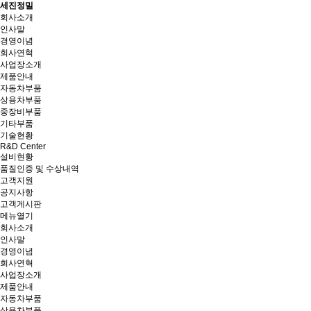
세진정밀
회사소개
인사말
경영이념
회사연혁
사업장소개
제품안내
자동차부품
상용차부품
중장비부품
기타부품
기술현황
R&D Center
설비현황
품질인증 및 수상내역
고객지원
공지사항
고객게시판
메뉴열기
회사소개
인사말
경영이념
회사연혁
사업장소개
제품안내
자동차부품
상용차부품